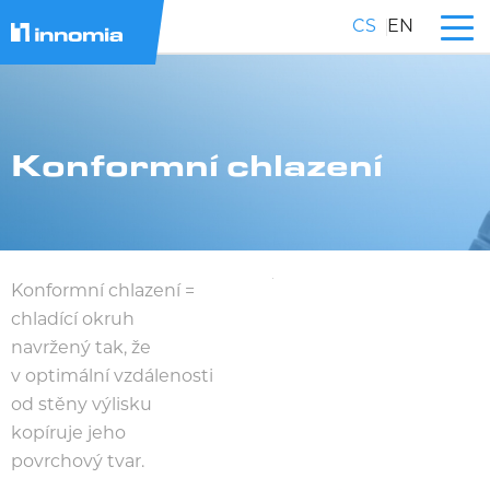
CS
EN
Konformní chlazení
Konformní chlazení =
chladící okruh
navržený tak, že
v optimální vzdálenosti
od stěny výlisku
kopíruje jeho
povrchový tvar.