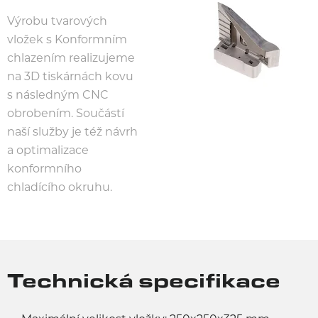
Výrobu tvarových
vložek s Konformním
chlazením realizujeme
na 3D tiskárnách kovu
s následným CNC
obrobením. Součástí
naší služby je též návrh
a optimalizace
konformního
chladícího okruhu.
Technická specifikace