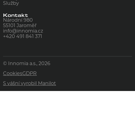
Služby
Kontakt
Národní 980
55101
Jaroměř
info@innomia.cz
+420 491 841 371
© Innomia a.s., 2026
Cookies
GDPR
S vášní vyrobil Manilot