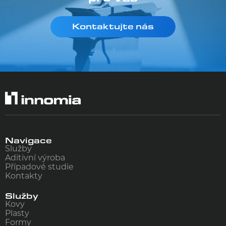
Kontaktujte nás
Souhlasím se
zpracováním osobních údajů
Jméno a Příjmení:
Telefon kontaktní osoby:
Popis požadavku:
Firma:
Odeslat
E-mail kontaktní osoby:
Navigace
Služby
Aditivní výroba
Případové studie
Kontakty
Služby
Kovy
Plasty
Formy