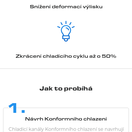
Snížení deformací výlisku
Zkrácení chladícího cyklu až o 50%
Jak to probíhá
1.
Návrh Konformního chlazení
Chladicí kanály Konformního chlazení se navrhují